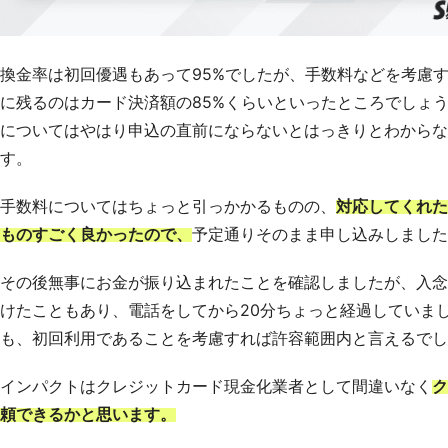
換金率は初回優遇もあって95%でしたが、手数料などを考慮
に残るのはカード決済額の85%くらいといったところでしょ
についてはやはり申込の直前にならないとはっきりとわからな
す。
手数料についてはちょっと引っかかるものの、
対応してくれた
ものすごく良かったので、
予定通りそのまま申し込みしました
その後無事にお金が振り込まれたことを確認しましたが、入念
けたこともあり、電話をしてから20分ちょっと経過していま
も、初回利用であることを考慮すれば許容範囲内と言えるでし
インパクトはクレジットカード現金化業者として間違いなく
ク
頼できるかと思います。