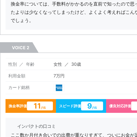
換金率については、手数料がかかるのを直前で知ったので思
たよりは少なくなってしまったけど、よくよく考えればこん
でしょう。
VOICE 2
性別 ／ 年齢
女性 ／ 30歳
利用金額
7万円
カード銘柄
11
9
換金率評価
スピード評価
優良対応評価
/15
/15
インパクトの口コミ
ここ数か月付き合いでの出費が重なりすぎて、ついにお金が