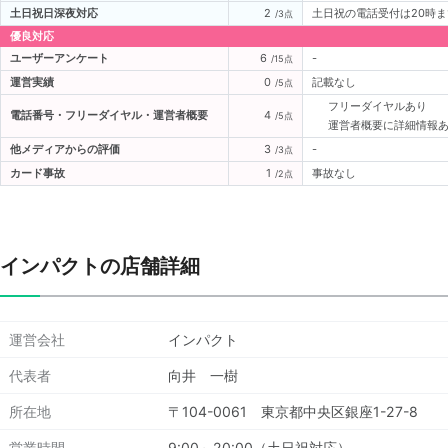
土日祝日深夜対応
2
土日祝の電話受付は20時ま
/3点
優良対応
ユーザーアンケート
6
-
/15点
運営実績
0
記載なし
/5点
フリーダイヤルあり
電話番号・フリーダイヤル・運営者概要
4
/5点
運営者概要に詳細情報
他メディアからの評価
3
-
/3点
カード事故
1
事故なし
/2点
インパクトの店舗詳細
運営会社
インパクト
代表者
向井 一樹
所在地
〒104-0061 東京都中央区銀座1-27-8
営業時間
9:00～20:00（土日祝対応）