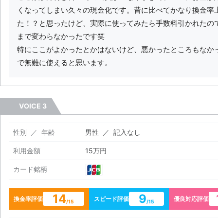
くなってしまい久々の現金化です。昔に比べてかなり換金率
た！？と思ったけど、実際に使ってみたら手数料引かれたの
まで変わらなかったです笑
特にここがよかったとかはないけど、悪かったところもなか
で無難に使えると思います。
VOICE 3
性別 ／ 年齢
男性 ／ 記入なし
利用金額
15万円
カード銘柄
14
9
換金率評価
スピード評価
優良対応評価
/15
/15