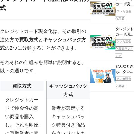
カード現金
式
化業者一覧
クレカ現金
化業者
クレジット
クレジットカード現金化は、その取引の
カード現金
進め方で
買取方式
と
キャッシュバック方
化のメリッ
クレカ現金
ト
式
の2つに分類することができます。
化業者ランキ
ング
それぞれの仕組みを簡単に説明すると、
どんなとき
以下の通りです。
も。クレジ
ット
クレカ現金
買取方式
キャッシュバック
化業者
方式
クレジットカー
ドで換金性の高
業者が選定する
い商品を購入
キャッシュバッ
し、それを即座
ク特典付き商品
に買取業者に売
をクレジットカ