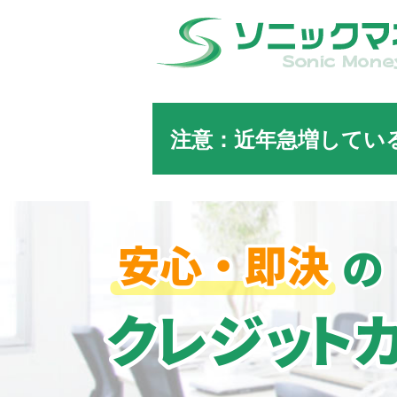
注意：近年急増してい
近年
・X（旧Twitter）・Instagra
・当サイトの利用に際して身分証やクレ
等、大変悪質な事案が発生しております
資金調達のために弊社を紹介された場合
※弊社は投資や副業関連の業者とは一切
今後も悪質性の高い事案が、弊社で発生
警察からの捜査協力依頼には全面的に協
申込者本人に犯罪の認識がなくても行動