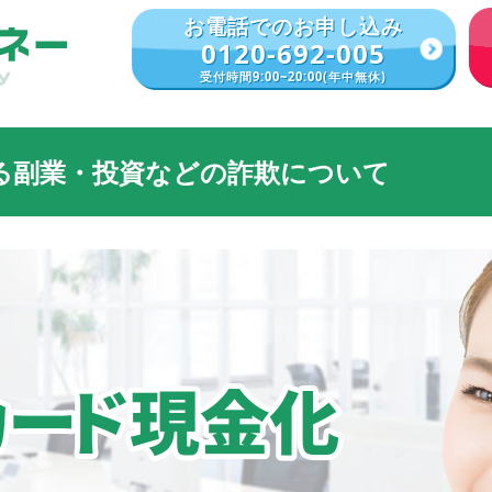
お電話でのお申し込み
0120-692-005
受付時間9:00~20:00(年中無休)
る副業・投資などの詐欺について
m・投資サイト・副業サイト等で資金を調達するために弊社お申込みフォームを
ジットカードの偽造をして申込をする
。
は詐欺の可能性が高いです
関わりはありません
した場合は
力させて頂きます。
に移すだけでも、犯罪加害者として取り扱われ、刑事・民事両面での責